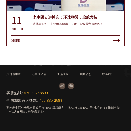
11
老中医 x 进博会：环球联盟，启航共拓
进博会东浩兰生环球品牌馆中，老中医设置专属展区！
2019.10
MORE
走进老中医
老中医产品
加盟专区
新闻动态
联系我们
客服热线:
020-89268590
全国加盟咨询热线:
400-835-2688
苍南老中医化妆品有限公司 © 2019 版权所有
浙ICP备19045667号
技术支持：
惟诚科技
*市场有风险，投资需谨慎*