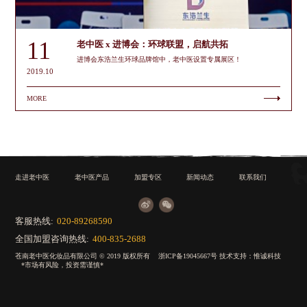
11
老中医 x 进博会：环球联盟，启航共拓
进博会东浩兰生环球品牌馆中，老中医设置专属展区！
2019.10
MORE
走进老中医
老中医产品
加盟专区
新闻动态
联系我们
客服热线:
020-89268590
全国加盟咨询热线:
400-835-2688
苍南老中医化妆品有限公司 © 2019 版权所有
浙ICP备19045667号
技术支持：
惟诚科技
*市场有风险，投资需谨慎*