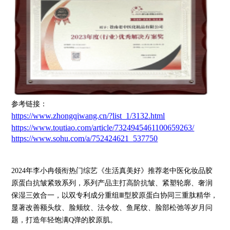
参考链接：
https://www.zhongqiwang.cn/?list_1/3132.html
https://www.toutiao.com/article/7324945461100659263/
https://www.sohu.com/a/752424621_537750
2024年李小冉领衔热门综艺《生活真美好》推荐老中医化妆品胶
原蛋白抗皱紧致系列，系列产品主打高阶抗皱、紧塑轮廓、奢润
保湿三效合一，以双专利成分重组Ⅲ型胶原蛋白协同三重肽精华，
显著改善
额头纹、脸颊纹、法令纹、鱼尾纹、脸部松弛等岁月问
题，
打造年轻饱满Q弹的胶原肌。