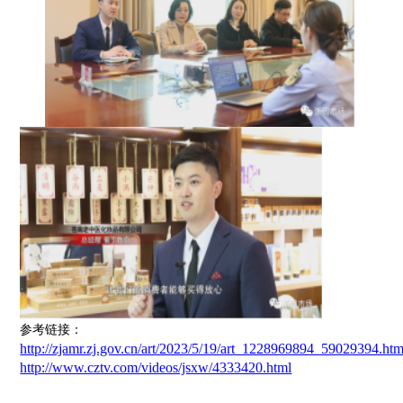
参考链接：
http://zjamr.zj.gov.cn/art/2023/5/19/art_1228969894_59029394.htm
http://www.cztv.com/videos/jsxw/4333420.html