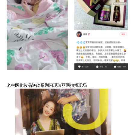
老中医化妆品逆龄系列闪现瑞丽网拍摄现场