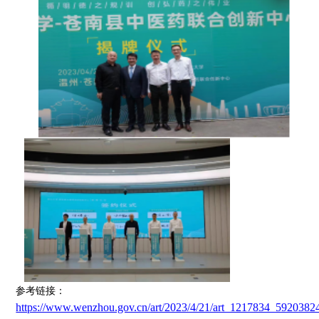
参考链接：
https://www.wenzhou.gov.cn/art/2023/4/21/art_1217834_5920382